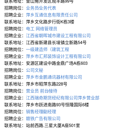
联系地址：金山角开发区观丰路99号
招聘岗位：
业务员∕业务代表
招聘企业：
萍乡互通信息有限责任公司
联系地址：萍乡文化路步行街K栋3楼
招聘岗位：
电工
网络管理员
招聘企业：
江西省朝晖城市建设工程有限公司
联系地址：江西省新建县长堎镇立新路54号
招聘岗位：
一级建造师（建筑工程
招聘企业：
萍乡市汇邦装饰设计工程有限公司
联系地址：安源区建设中路金鼎广场A栋603
招聘岗位：
公司文秘
招聘企业：
萍乡市金鹏通讯器材有限公司
联系地址：萍乡市昭萍东路228号
招聘岗位：
营业员
前台∕接待
招聘企业：
江西瑞奇期货经纪有限公司萍乡营业部
联系地址：萍乡市跃进南路93号恒隆国际6楼
招聘岗位：
销售经理∕副经理
招聘企业：
赣铁广告有限公司
联系地址：站前西路.三星大厦A座501室