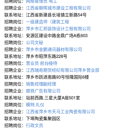
招聘岗位：
网络管理员
电工
招聘企业：
江西省朝晖城市建设工程有限公司
联系地址：江西省新建县长堎镇立新路54号
招聘岗位：
一级建造师（建筑工程
招聘企业：
萍乡市汇邦装饰设计工程有限公司
联系地址：安源区建设中路金鼎广场A栋603
招聘岗位：
公司文秘
招聘企业：
萍乡市金鹏通讯器材有限公司
联系地址：萍乡市昭萍东路228号
招聘岗位：
营业员
前台∕接待
招聘企业：
江西瑞奇期货经纪有限公司萍乡营业部
联系地址：萍乡市跃进南路93号恒隆国际6楼
招聘岗位：
销售经理∕副经理
招聘企业：
赣铁广告有限公司
联系地址：站前西路.三星大厦A座501室
招聘岗位：
模特,礼仪
招聘企业：
江西省萍乡市天马工业陶瓷有限公司
联系地址：下埠陶瓷集聚园区
招聘岗位：
行政文员