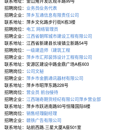
联系地址：金山角开发区观丰路99号
招聘岗位：
业务员∕业务代表
招聘企业：
萍乡互通信息有限责任公司
联系地址：萍乡文化路步行街K栋3楼
招聘岗位：
电工
网络管理员
招聘企业：
江西省朝晖城市建设工程有限公司
联系地址：江西省新建县长堎镇立新路54号
招聘岗位：
一级建造师（建筑工程
招聘企业：
萍乡市汇邦装饰设计工程有限公司
联系地址：安源区建设中路金鼎广场A栋603
招聘岗位：
公司文秘
招聘企业：
萍乡市金鹏通讯器材有限公司
联系地址：萍乡市昭萍东路228号
招聘岗位：
营业员
前台∕接待
招聘企业：
江西瑞奇期货经纪有限公司萍乡营业部
联系地址：萍乡市跃进南路93号恒隆国际6楼
招聘岗位：
销售经理∕副经理
招聘企业：
赣铁广告有限公司
联系地址：站前西路.三星大厦A座501室