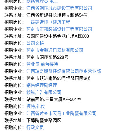
招聘岗位：
网络管理员
电工
招聘企业：
江西省朝晖城市建设工程有限公司
联系地址：江西省新建县长堎镇立新路54号
招聘岗位：
一级建造师（建筑工程
招聘企业：
萍乡市汇邦装饰设计工程有限公司
联系地址：安源区建设中路金鼎广场A栋603
招聘岗位：
公司文秘
招聘企业：
萍乡市金鹏通讯器材有限公司
联系地址：萍乡市昭萍东路228号
招聘岗位：
营业员
前台∕接待
招聘企业：
江西瑞奇期货经纪有限公司萍乡营业部
联系地址：萍乡市跃进南路93号恒隆国际6楼
招聘岗位：
销售经理∕副经理
招聘企业：
赣铁广告有限公司
联系地址：站前西路.三星大厦A座501室
招聘岗位：
模特,礼仪
招聘企业：
江西省萍乡市天马工业陶瓷有限公司
联系地址：下埠陶瓷集聚园区
招聘岗位：
行政文员