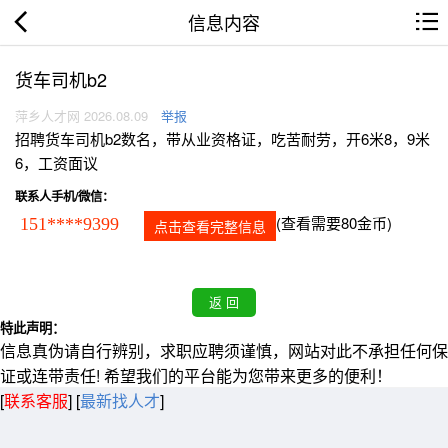
信息内容
货车司机b2
萍乡人才网 2026.08.09
举报
招聘货车司机b2数名，带从业资格证，吃苦耐劳，开6米8，9米
6，工资面议
联系人手机/微信：
(查看需要80金币)
151****9399
点击查看完整信息
特此声明：
信息真伪请自行辨别，求职应聘须谨慎，网站对此不承担任何保
证或连带责任! 希望我们的平台能为您带来更多的便利！
[
联系客服
]
[
最新找人才
]