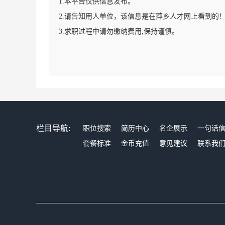
1.本平台仅供信息发布。
2.请告知用人单位，该信息是在萍乡人才网上看到的
3.求职过程中请勿缴纳费用,保持谨慎。
栏目导航:
职位搜索
简历中心
名企展示
一句话
套餐标准
金币充值
意见建议
联系我