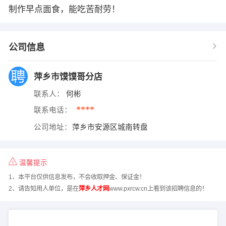
制作早点面食，能吃苦耐劳！
公司信息
萍乡市馍馍哥分店
联系人：
何彬
****
联系电话：
公司地址：
萍乡市安源区城南转盘
温馨提示
1、本平台仅供信息发布，不会收取押金、保证金！
2、请告知用人单位，是在
萍乡人才网
www.pxrcw.cn上看到该招聘信息的！